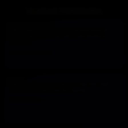
maupun komputer selama perangkat memiliki koneksi
ULASAN PENGGUNA
internet dan menggunakan link resmi atau link alternatif
HOKIHOKI.
â€œTampilannya responsif, menu gampang dicari, dan
nyaman dibuka dari HP. Jadi lebih mudah bermain di
situsnya.â€
â€” Rojak, Sumedang
â€œYang paling terasa itu aksesnya tidak berat. Tidak
ribet dan daftar juga simple dan cepat.â€
â€” Asta, Banten