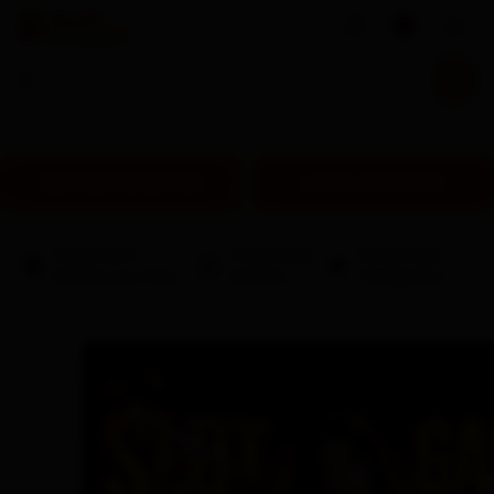
HOKIHOKI
Skip
to
Search
Browse
ontent
for
items
or
shops
DAFTAR HOKIHOKI
LOGIN HOKIHOKI
HOKIHOKI
HOKIHOKI
HOKIHOKI
BERKUALITAS
AKSES
TERBARU