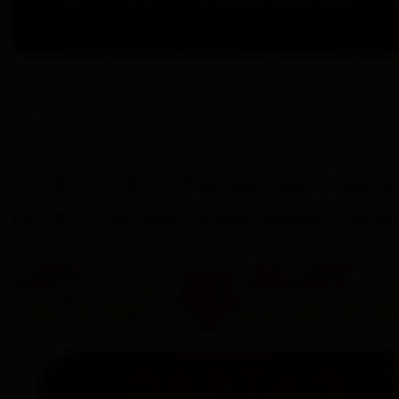
tautan alternatif HOKI HOKI dengan akses cepat, laya
terbaru dan terlengkap.
888,777 Member Sudah Mencoba Mendapatkan Jackpot!
Price:
Rp 123,456
Rekomendasi Game Online Terbaik
HOKIHOKI : Portal Slot Gac
HOKI Tautan Alternatif Terb