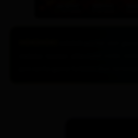
HOKIHOKI
adalah portal slot gaco
melalui tautan alternatif HOKI HO
jam serta game terbaru dan terleng
Loading...