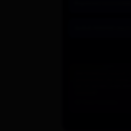
Bagaimana cara mendapat
Pengguna bisa memperoleh lin
HOKIHOKI agar mendapatkan 
Apakah HOKIHOKI dapat d
Ya, HOKIHOKI dapat diakses m
menggunakan link resmi atau l
â€œTampilannya responsif, 
gampang dicari, dan nyaman 
dari HP. Jadi lebih mudah berm
situsnya.â€
â€” Rojak, Sumedang