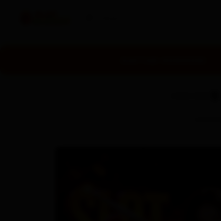
Skip
Search
HOKIHOKI
to
Categories
for
Content
items
or
shops
DAFTAR HOKIHOKI
HOKIHOKI
HOKIHO