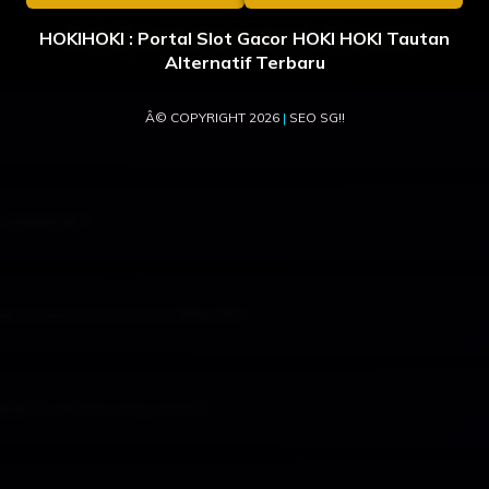
FAQ HOKIHOKI Resmi
HOKIHOKI : Portal Slot Gacor HOKI HOKI Tautan
Alternatif Terbaru
Â© COPYRIGHT 2026
|
SEO SG!!
ng menyediakan informasi seputar permainan, panduan penggunaan, 
una dapat mengakses layanan HOKI HOKI dengan lebih mudah.
 HOKIHOKI?
ngguna cukup mengunjungi halaman resmi atau menggunakan link al
akun dan kata sandi yang sudah terdaftar.
an link alternatif HOKIHOKI?
embantu pengguna tetap dapat mengakses layanan HOKIHOKI ketika
 dapat dibuka dari jaringan tertentu.
iakan akses yang aman?
an akses melalui domain resmi dan link alternatif yang valid seh
I dengan lebih nyaman dan aman.