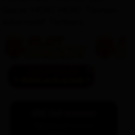
Gacor HOKI HOKI Tautan
Alternatif Terbaru
ðŸŽ TAP HADIAH
Pilih 3 kotak, cari bonus lucu!