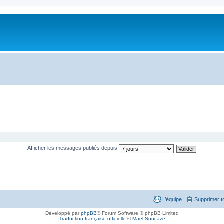
Afficher les messages publiés depuis
L’équipe
Supprimer t
Développé par
phpBB
® Forum Software © phpBB Limited
Traduction française officielle
©
Maël Soucaze