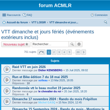
forum ACMLR
Raccourcis
FAQ
Connexion
Accueil du forum
VTT LOISIR
VTT dimanche et jours fériés (événements extérieurs inclus)
ec
VTT dimanche et jours fériés (événements
her
extérieurs inclus)
ch
Nouveau sujet
er
761 sujets
1
2
3
4
5
…
20
Sujets
Raid VTT en juin 2026
Dernier message par
Didier KENISBERG
«
15 Juil 2025, 09:02
Run et Bike édition 7 du 18 mai 2025
Dernier message par
solleau
«
13 Mai 2025, 18:05
Réponses :
10
Randonnée vtt le beau mollet 19 janvier 2025
Dernier message par
le chevalier du roi
«
20 Jan 2025, 18:20
Réponses :
8
Dimanche 17 novembre 2024 : Rando du mois Frépillon
Dernier message par
Michel GASQ
«
15 Nov 2024, 12:45
Dimanche 15 Septembre 2024 - Rando du mois - Montigny le