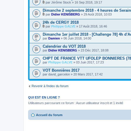
è
n
par
Jérôme Stock
» 16 Sep 2018, 19:17
c
t
P
e
e
i
Dimanche 2 septembre 2018 - 4 heures de Serain
s
s
è
j
par
Didier KENISBERG
» 29 Août 2018, 10:03
c
P
o
e
i
i
24h de CERGY 2018
s
è
n
j
par
Philippe GALVE
» 17 Août 2018, 16:46
c
t
P
o
e
e
i
i
Dimanche 1er juillet 2018 - [Challenge 78] 4h d'
s
s
è
n
par
j
Damien
» 06 Juin 2018, 14:00
c
t
o
e
e
i
Calendrier du VOT 2018
s
s
n
par
j
Didier KENISBERG
» 23 Déc 2017, 18:08
t
o
e
i
CHPT DE FRANCE VTT UFOLEP BONNIERES (78
s
n
par
Philippe GALVE
» 03 Juin 2017, 17:23
t
e
VOT Bonnières 2017
s
par
david_garcelon
» 20 Mars 2017, 17:42
Revenir à l’index du forum
QUI EST EN LIGNE ?
Utilisateurs parcourant ce forum : Aucun utilisateur inscrit et 1 invité
Accueil du forum