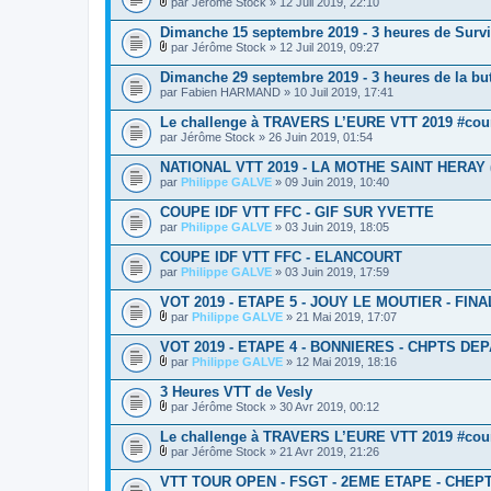
par
Jérôme Stock
» 12 Juil 2019, 22:10
t
P
e
i
Dimanche 15 septembre 2019 - 3 heures de Survil
s
è
par
Jérôme Stock
» 12 Juil 2019, 09:27
c
P
e
i
Dimanche 29 septembre 2019 - 3 heures de la bu
s
è
par
j
Fabien HARMAND
» 10 Juil 2019, 17:41
c
o
e
i
Le challenge à TRAVERS L’EURE VTT 2019 #cou
s
n
par
j
Jérôme Stock
» 26 Juin 2019, 01:54
t
o
e
i
NATIONAL VTT 2019 - LA MOTHE SAINT HERAY (
s
n
par
Philippe GALVE
» 09 Juin 2019, 10:40
t
e
COUPE IDF VTT FFC - GIF SUR YVETTE
s
par
Philippe GALVE
» 03 Juin 2019, 18:05
COUPE IDF VTT FFC - ELANCOURT
par
Philippe GALVE
» 03 Juin 2019, 17:59
VOT 2019 - ETAPE 5 - JOUY LE MOUTIER - FINA
par
Philippe GALVE
» 21 Mai 2019, 17:07
P
i
VOT 2019 - ETAPE 4 - BONNIERES - CHPTS D
è
par
Philippe GALVE
» 12 Mai 2019, 18:16
c
P
e
i
3 Heures VTT de Vesly
s
è
j
par
Jérôme Stock
» 30 Avr 2019, 00:12
c
P
o
e
i
i
Le challenge à TRAVERS L’EURE VTT 2019 #cou
s
è
n
j
par
Jérôme Stock
» 21 Avr 2019, 21:26
c
t
P
o
e
e
i
i
VTT TOUR OPEN - FSGT - 2EME ETAPE - CHEPT
s
s
è