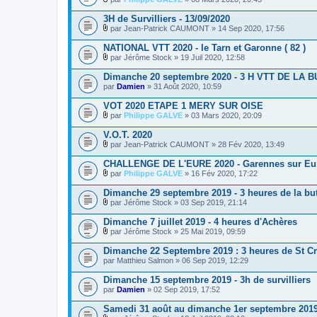
P
i
3H de Survilliers - 13/09/2020
è
par
Jean-Patrick CAUMONT
» 14 Sep 2020, 17:56
c
P
e
i
NATIONAL VTT 2020 - le Tarn et Garonne ( 82 )
s
è
j
par
Jérôme Stock
» 19 Juil 2020, 12:58
c
P
o
e
i
i
Dimanche 20 septembre 2020 - 3 H VTT DE LA 
s
è
n
par
j
Damien
» 31 Août 2020, 10:59
c
t
o
e
e
i
VOT 2020 ETAPE 1 MERY SUR OISE
s
s
n
j
par
Philippe GALVE
» 03 Mars 2020, 20:09
t
P
o
e
i
i
V.O.T. 2020
s
è
n
par
Jean-Patrick CAUMONT
» 28 Fév 2020, 13:49
c
t
P
e
e
i
CHALLENGE DE L'EURE 2020 - Garennes sur Eu
s
s
è
j
par
Philippe GALVE
» 16 Fév 2020, 17:22
c
P
o
e
i
i
Dimanche 29 septembre 2019 - 3 heures de la bu
s
è
n
j
par
Jérôme Stock
» 03 Sep 2019, 21:14
c
t
P
o
e
e
i
i
Dimanche 7 juillet 2019 - 4 heures d'Achères
s
s
è
n
j
par
Jérôme Stock
» 25 Mai 2019, 09:59
c
t
P
o
e
e
i
i
Dimanche 22 Septembre 2019 : 3 heures de St C
s
s
è
n
par
j
Matthieu Salmon
» 06 Sep 2019, 12:29
c
t
o
e
e
i
Dimanche 15 septembre 2019 - 3h de survilliers
s
s
n
par
j
Damien
» 02 Sep 2019, 17:52
t
o
e
i
Samedi 31 août au dimanche 1er septembre 2019 
s
n