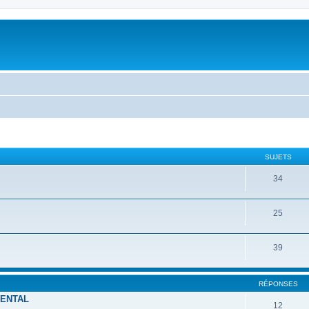
SUJETS
34
25
39
RÉPONSES
MENTAL
12