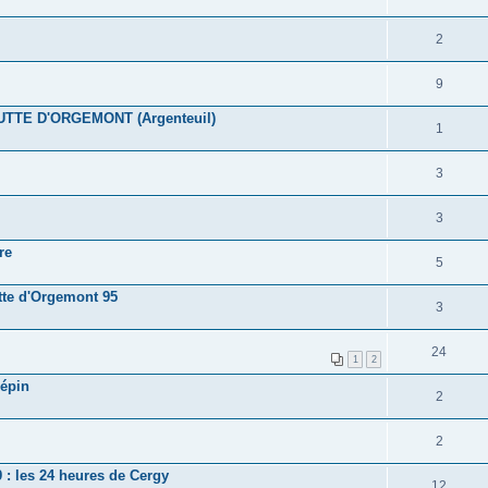
2
9
BUTTE D'ORGEMONT (Argenteuil)
1
3
3
re
5
tte d'Orgemont 95
3
24
1
2
répin
2
2
: les 24 heures de Cergy
12