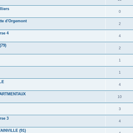
liers
0
tte d'Orgemont
2
rse 4
4
79)
2
1
1
LE
4
EPARTMENTAUX
10
3
rse 3
4
AINVILLE (91)