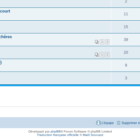
2
court
11
15
Achères
39
1
2
20
1
2
)
9
3
L’équipe
Supprimer t
Développé par
phpBB
® Forum Software © phpBB Limited
Traduction française officielle
©
Maël Soucaze