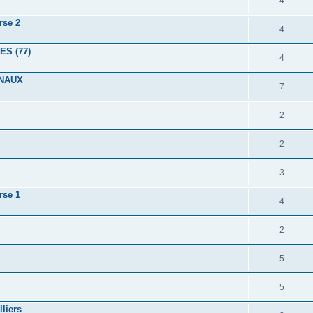
4
rse 2
4
S (77)
4
ONAUX
7
2
2
3
rse 1
4
2
5
5
liers