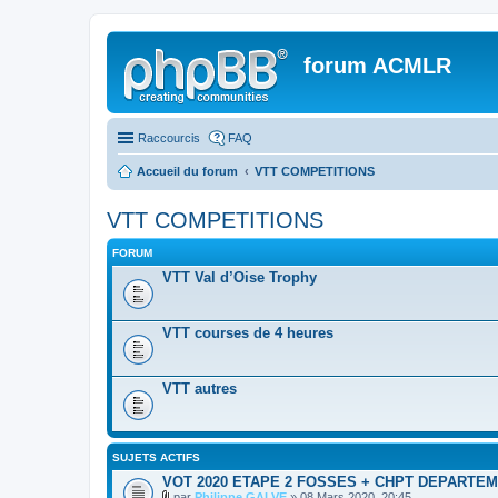
forum ACMLR
Raccourcis
FAQ
Accueil du forum
VTT COMPETITIONS
VTT COMPETITIONS
FORUM
VTT Val d’Oise Trophy
VTT courses de 4 heures
VTT autres
SUJETS ACTIFS
VOT 2020 ETAPE 2 FOSSES + CHPT DEPARTE
par
Philippe GALVE
» 08 Mars 2020, 20:45