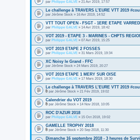
n
par
j
Philippe GALVE
» 21 Avr 2019, 17:57
c
t
o
e
e
i
Le challenge à TRAVERS L’EURE VTT 2019 #cou
s
s
n
par
j
Jérôme Stock
» 16 Avr 2019, 14:52
t
o
e
i
VTT TOUT OPEN - FSGT - 1ERE ETAPE VARREDE
s
n
par
Philippe GALVE
» 14 Avr 2019, 18:42
t
e
VOT 2019 - ETAPE 3 - MARINES - CHPTS REGI
s
par
Philippe GALVE
» 07 Avr 2019, 15:25
VOT 2019 ETAPE 2 FOSSES
par
Philippe GALVE
» 31 Mars 2019, 19:34
XC Noisy le Grand - FFC
par
Jérôme Stock
» 24 Mars 2019, 20:27
VOT 2019 ETAPE 1 MERY SUR OISE
par
Philippe GALVE
» 17 Mars 2019, 18:30
Le challenge à TRAVERS L’EURE VTT 2019 #cou
par
Jérôme Stock
» 21 Fév 2019, 19:02
P
i
Calendrier du VOT 2019
è
par
Jérôme Stock
» 14 Nov 2018, 10:05
c
P
e
i
ROC D'AZUR 2018
s
è
par
j
Philippe GALVE
» 15 Oct 2018, 19:02
c
o
e
i
GAMELLE TROPHY 2018
s
n
j
par
Jérôme Stock
» 20 Sep 2018, 11:30
t
P
o
e
i
i
Dimanche 16 septembre 2018 - 3 heures de Survil
s