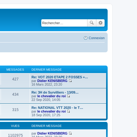
Connexion
MESSAGES
DERNIER MESSAGE
Re: VOT 2020 ETAPE 2 FOSSES +…
427
par
Didier KENISBERG
C
16 Mars 2022, 23:20
o
n
Re: 3H de Survilliers - 13/09…
434
s
par
le chevalier du roi
u
C
22 Sep 2020, 14:05
l
o
t
n
Re: NATIONAL VTT 2020 - le T…
315
e
s
par
le chevalier du roi
r
u
C
18 Sep 2020, 17:25
l
l
o
e
t
n
d
e
s
VUES
DERNIER MESSAGE
e
r
u
r
l
l
par
Didier KENISBERG
1102975
n
e
t
C