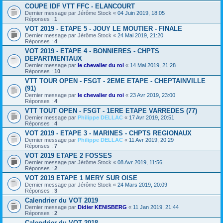
COUPE IDF VTT FFC - ELANCOURT
Dernier message par
Jérôme Stock
«
04 Juin 2019, 18:05
Réponses :
1
VOT 2019 - ETAPE 5 - JOUY LE MOUTIER - FINALE
Dernier message par
Jérôme Stock
«
24 Mai 2019, 21:20
Réponses :
4
VOT 2019 - ETAPE 4 - BONNIERES - CHPTS
DEPARTMENTAUX
Dernier message par
le chevalier du roi
«
14 Mai 2019, 21:28
Réponses :
10
VTT TOUR OPEN - FSGT - 2EME ETAPE - CHEPTAINVILLE
(91)
Dernier message par
le chevalier du roi
«
23 Avr 2019, 23:00
Réponses :
4
VTT TOUT OPEN - FSGT - 1ERE ETAPE VARREDES (77)
Dernier message par
Philippe DELLAC
«
17 Avr 2019, 20:51
Réponses :
4
VOT 2019 - ETAPE 3 - MARINES - CHPTS REGIONAUX
Dernier message par
Philippe DELLAC
«
11 Avr 2019, 20:29
Réponses :
7
VOT 2019 ETAPE 2 FOSSES
Dernier message par
Jérôme Stock
«
08 Avr 2019, 11:56
Réponses :
2
VOT 2019 ETAPE 1 MERY SUR OISE
Dernier message par
Jérôme Stock
«
24 Mars 2019, 20:09
Réponses :
3
Calendrier du VOT 2019
Dernier message par
Didier KENISBERG
«
11 Jan 2019, 21:44
Réponses :
2
Calendrier du VOT 2018