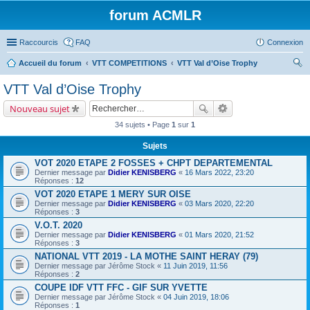
forum ACMLR
Raccourcis
FAQ
Connexion
Accueil du forum
VTT COMPETITIONS
VTT Val d’Oise Trophy
ec
VTT Val d’Oise Trophy
her
Nouveau sujet
ch
34 sujets • Page
1
sur
1
er
Sujets
VOT 2020 ETAPE 2 FOSSES + CHPT DEPARTEMENTAL
Dernier message par
Didier KENISBERG
«
16 Mars 2022, 23:20
Réponses :
12
VOT 2020 ETAPE 1 MERY SUR OISE
Dernier message par
Didier KENISBERG
«
03 Mars 2020, 22:20
Réponses :
3
V.O.T. 2020
Dernier message par
Didier KENISBERG
«
01 Mars 2020, 21:52
Réponses :
3
NATIONAL VTT 2019 - LA MOTHE SAINT HERAY (79)
Dernier message par
Jérôme Stock
«
11 Juin 2019, 11:56
Réponses :
2
COUPE IDF VTT FFC - GIF SUR YVETTE
Dernier message par
Jérôme Stock
«
04 Juin 2019, 18:06
Réponses :
1