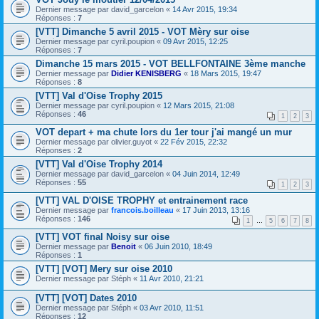
Dernier message par
david_garcelon
«
14 Avr 2015, 19:34
Réponses :
7
[VTT] Dimanche 5 avril 2015 - VOT Mèry sur oise
Dernier message par
cyril.poupion
«
09 Avr 2015, 12:25
Réponses :
7
Dimanche 15 mars 2015 - VOT BELLFONTAINE 3ème manche
Dernier message par
Didier KENISBERG
«
18 Mars 2015, 19:47
Réponses :
8
[VTT] Val d'Oise Trophy 2015
Dernier message par
cyril.poupion
«
12 Mars 2015, 21:08
Réponses :
46
1
2
3
VOT depart + ma chute lors du 1er tour j'ai mangé un mur
Dernier message par
olivier.guyot
«
22 Fév 2015, 22:32
Réponses :
2
[VTT] Val d'Oise Trophy 2014
Dernier message par
david_garcelon
«
04 Juin 2014, 12:49
Réponses :
55
1
2
3
[VTT] VAL D'OISE TROPHY et entrainement race
Dernier message par
francois.boilleau
«
17 Juin 2013, 13:16
Réponses :
146
1
…
5
6
7
8
[VTT] VOT final Noisy sur oise
Dernier message par
Benoit
«
06 Juin 2010, 18:49
Réponses :
1
[VTT] [VOT] Mery sur oise 2010
Dernier message par
Stéph
«
11 Avr 2010, 21:21
[VTT] [VOT] Dates 2010
Dernier message par
Stéph
«
03 Avr 2010, 11:51
Réponses :
12