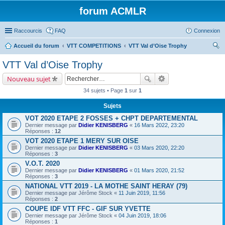
forum ACMLR
Raccourcis
FAQ
Connexion
Accueil du forum
VTT COMPETITIONS
VTT Val d’Oise Trophy
ec
VTT Val d’Oise Trophy
her
Nouveau sujet
ch
34 sujets • Page
1
sur
1
er
Sujets
VOT 2020 ETAPE 2 FOSSES + CHPT DEPARTEMENTAL
Dernier message par
Didier KENISBERG
«
16 Mars 2022, 23:20
Réponses :
12
VOT 2020 ETAPE 1 MERY SUR OISE
Dernier message par
Didier KENISBERG
«
03 Mars 2020, 22:20
Réponses :
3
V.O.T. 2020
Dernier message par
Didier KENISBERG
«
01 Mars 2020, 21:52
Réponses :
3
NATIONAL VTT 2019 - LA MOTHE SAINT HERAY (79)
Dernier message par
Jérôme Stock
«
11 Juin 2019, 11:56
Réponses :
2
COUPE IDF VTT FFC - GIF SUR YVETTE
Dernier message par
Jérôme Stock
«
04 Juin 2019, 18:06
Réponses :
1