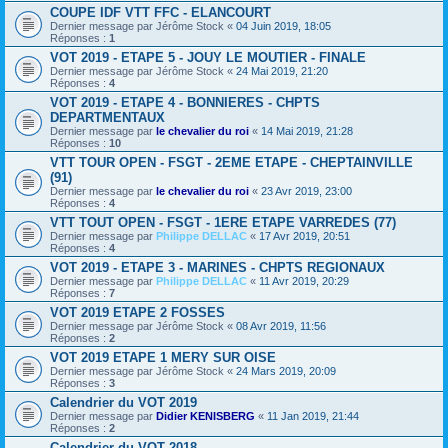
COUPE IDF VTT FFC - ELANCOURT
Dernier message par
Jérôme Stock
«
04 Juin 2019, 18:05
Réponses :
1
VOT 2019 - ETAPE 5 - JOUY LE MOUTIER - FINALE
Dernier message par
Jérôme Stock
«
24 Mai 2019, 21:20
Réponses :
4
VOT 2019 - ETAPE 4 - BONNIERES - CHPTS
DEPARTMENTAUX
Dernier message par
le chevalier du roi
«
14 Mai 2019, 21:28
Réponses :
10
VTT TOUR OPEN - FSGT - 2EME ETAPE - CHEPTAINVILLE
(91)
Dernier message par
le chevalier du roi
«
23 Avr 2019, 23:00
Réponses :
4
VTT TOUT OPEN - FSGT - 1ERE ETAPE VARREDES (77)
Dernier message par
Philippe DELLAC
«
17 Avr 2019, 20:51
Réponses :
4
VOT 2019 - ETAPE 3 - MARINES - CHPTS REGIONAUX
Dernier message par
Philippe DELLAC
«
11 Avr 2019, 20:29
Réponses :
7
VOT 2019 ETAPE 2 FOSSES
Dernier message par
Jérôme Stock
«
08 Avr 2019, 11:56
Réponses :
2
VOT 2019 ETAPE 1 MERY SUR OISE
Dernier message par
Jérôme Stock
«
24 Mars 2019, 20:09
Réponses :
3
Calendrier du VOT 2019
Dernier message par
Didier KENISBERG
«
11 Jan 2019, 21:44
Réponses :
2
Calendrier du VOT 2018