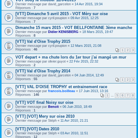
Dernier message par
david_garcelon
«
14 Avr 2015, 19:34
Réponses :
7
[VTT] Dimanche 5 avril 2015 - VOT Mèry sur oise
Dernier message par
cyril.poupion
«
09 Avr 2015, 12:25
Réponses :
7
Dimanche 15 mars 2015 - VOT BELLFONTAINE 3ème manche
Dernier message par
Didier KENISBERG
«
18 Mars 2015, 19:47
Réponses :
8
[VTT] Val d'Oise Trophy 2015
Dernier message par
cyril.poupion
«
12 Mars 2015, 21:08
Réponses :
46
1
2
3
VOT depart + ma chute lors du 1er tour j'ai mangé un mur
Dernier message par
olivier.guyot
«
22 Fév 2015, 22:32
Réponses :
2
[VTT] Val d'Oise Trophy 2014
Dernier message par
david_garcelon
«
04 Juin 2014, 12:49
Réponses :
55
1
2
3
[VTT] VAL D'OISE TROPHY et entrainement race
Dernier message par
francois.boilleau
«
17 Juin 2013, 13:16
Réponses :
146
1
…
5
6
7
8
[VTT] VOT final Noisy sur oise
Dernier message par
Benoit
«
06 Juin 2010, 18:49
Réponses :
1
[VTT] [VOT] Mery sur oise 2010
Dernier message par
Stéph
«
11 Avr 2010, 21:21
[VTT] [VOT] Dates 2010
Dernier message par
Stéph
«
03 Avr 2010, 11:51
Réponses :
12