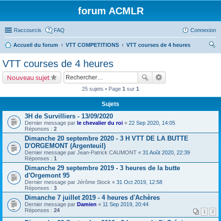
forum ACMLR
Raccourcis
FAQ
Connexion
Accueil du forum
VTT COMPETITIONS
VTT courses de 4 heures
ec
VTT courses de 4 heures
her
Nouveau sujet
ch
25 sujets • Page
1
sur
1
er
Sujets
3H de Survilliers - 13/09/2020
Dernier message par
le chevalier du roi
«
22 Sep 2020, 14:05
Réponses :
2
Dimanche 20 septembre 2020 - 3 H VTT DE LA BUTTE
D'ORGEMONT (Argenteuil)
Dernier message par
Jean-Patrick CAUMONT
«
31 Août 2020, 22:39
Réponses :
1
Dimanche 29 septembre 2019 - 3 heures de la butte
d'Orgemont 95
Dernier message par
Jérôme Stock
«
31 Oct 2019, 12:58
Réponses :
3
Dimanche 7 juillet 2019 - 4 heures d'Achères
Dernier message par
Damien
«
11 Sep 2019, 20:44
Réponses :
24
1
2