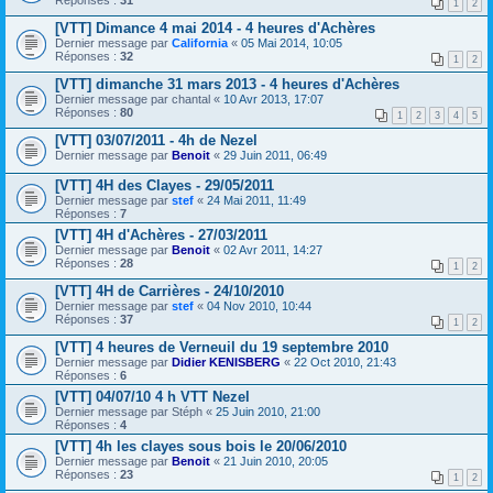
Réponses :
31
1
2
[VTT] Dimance 4 mai 2014 - 4 heures d'Achères
Dernier message par
California
«
05 Mai 2014, 10:05
Réponses :
32
1
2
[VTT] dimanche 31 mars 2013 - 4 heures d'Achères
Dernier message par
chantal
«
10 Avr 2013, 17:07
Réponses :
80
1
2
3
4
5
[VTT] 03/07/2011 - 4h de Nezel
Dernier message par
Benoit
«
29 Juin 2011, 06:49
[VTT] 4H des Clayes - 29/05/2011
Dernier message par
stef
«
24 Mai 2011, 11:49
Réponses :
7
[VTT] 4H d'Achères - 27/03/2011
Dernier message par
Benoit
«
02 Avr 2011, 14:27
Réponses :
28
1
2
[VTT] 4H de Carrières - 24/10/2010
Dernier message par
stef
«
04 Nov 2010, 10:44
Réponses :
37
1
2
[VTT] 4 heures de Verneuil du 19 septembre 2010
Dernier message par
Didier KENISBERG
«
22 Oct 2010, 21:43
Réponses :
6
[VTT] 04/07/10 4 h VTT Nezel
Dernier message par
Stéph
«
25 Juin 2010, 21:00
Réponses :
4
[VTT] 4h les clayes sous bois le 20/06/2010
Dernier message par
Benoit
«
21 Juin 2010, 20:05
Réponses :
23
1
2