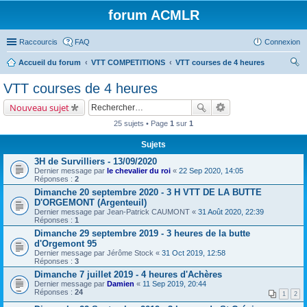
forum ACMLR
Raccourcis
FAQ
Connexion
Accueil du forum
VTT COMPETITIONS
VTT courses de 4 heures
ec
VTT courses de 4 heures
her
Nouveau sujet
ch
25 sujets • Page
1
sur
1
er
Sujets
3H de Survilliers - 13/09/2020
Dernier message par
le chevalier du roi
«
22 Sep 2020, 14:05
Réponses :
2
Dimanche 20 septembre 2020 - 3 H VTT DE LA BUTTE
D'ORGEMONT (Argenteuil)
Dernier message par
Jean-Patrick CAUMONT
«
31 Août 2020, 22:39
Réponses :
1
Dimanche 29 septembre 2019 - 3 heures de la butte
d'Orgemont 95
Dernier message par
Jérôme Stock
«
31 Oct 2019, 12:58
Réponses :
3
Dimanche 7 juillet 2019 - 4 heures d'Achères
Dernier message par
Damien
«
11 Sep 2019, 20:44
Réponses :
24
1
2