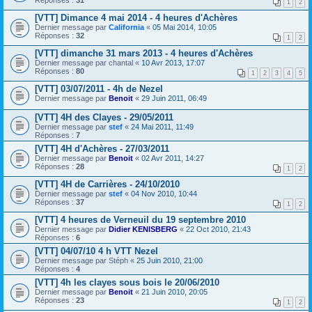
Réponses :
31
1
2
[VTT] Dimance 4 mai 2014 - 4 heures d'Achères
Dernier message par
California
«
05 Mai 2014, 10:05
Réponses :
32
1
2
[VTT] dimanche 31 mars 2013 - 4 heures d'Achères
Dernier message par
chantal
«
10 Avr 2013, 17:07
Réponses :
80
1
2
3
4
5
[VTT] 03/07/2011 - 4h de Nezel
Dernier message par
Benoit
«
29 Juin 2011, 06:49
[VTT] 4H des Clayes - 29/05/2011
Dernier message par
stef
«
24 Mai 2011, 11:49
Réponses :
7
[VTT] 4H d'Achères - 27/03/2011
Dernier message par
Benoit
«
02 Avr 2011, 14:27
Réponses :
28
1
2
[VTT] 4H de Carrières - 24/10/2010
Dernier message par
stef
«
04 Nov 2010, 10:44
Réponses :
37
1
2
[VTT] 4 heures de Verneuil du 19 septembre 2010
Dernier message par
Didier KENISBERG
«
22 Oct 2010, 21:43
Réponses :
6
[VTT] 04/07/10 4 h VTT Nezel
Dernier message par
Stéph
«
25 Juin 2010, 21:00
Réponses :
4
[VTT] 4h les clayes sous bois le 20/06/2010
Dernier message par
Benoit
«
21 Juin 2010, 20:05
Réponses :
23
1
2