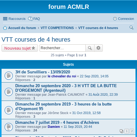
forum ACMLR
Raccourcis
FAQ
Connexion
Accueil du forum
VTT COMPETITIONS
VTT courses de 4 heures
ec
VTT courses de 4 heures
her
Nouveau sujet
ch
25 sujets • Page
1
sur
1
er
Sujets
3H de Survilliers - 13/09/2020
Dernier message par
le chevalier du roi
«
22 Sep 2020, 14:05
Réponses :
2
Dimanche 20 septembre 2020 - 3 H VTT DE LA BUTTE
D'ORGEMONT (Argenteuil)
Dernier message par
Jean-Patrick CAUMONT
«
31 Août 2020, 22:39
Réponses :
1
Dimanche 29 septembre 2019 - 3 heures de la butte
d'Orgemont 95
Dernier message par
Jérôme Stock
«
31 Oct 2019, 12:58
Réponses :
3
Dimanche 7 juillet 2019 - 4 heures d'Achères
Dernier message par
Damien
«
11 Sep 2019, 20:44
Réponses :
24
1
2