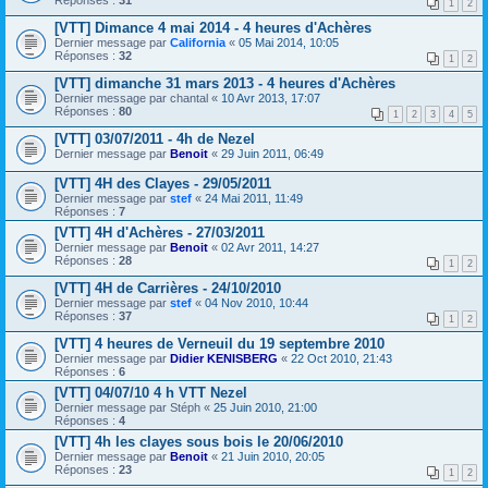
Réponses :
31
1
2
[VTT] Dimance 4 mai 2014 - 4 heures d'Achères
Dernier message par
California
«
05 Mai 2014, 10:05
Réponses :
32
1
2
[VTT] dimanche 31 mars 2013 - 4 heures d'Achères
Dernier message par
chantal
«
10 Avr 2013, 17:07
Réponses :
80
1
2
3
4
5
[VTT] 03/07/2011 - 4h de Nezel
Dernier message par
Benoit
«
29 Juin 2011, 06:49
[VTT] 4H des Clayes - 29/05/2011
Dernier message par
stef
«
24 Mai 2011, 11:49
Réponses :
7
[VTT] 4H d'Achères - 27/03/2011
Dernier message par
Benoit
«
02 Avr 2011, 14:27
Réponses :
28
1
2
[VTT] 4H de Carrières - 24/10/2010
Dernier message par
stef
«
04 Nov 2010, 10:44
Réponses :
37
1
2
[VTT] 4 heures de Verneuil du 19 septembre 2010
Dernier message par
Didier KENISBERG
«
22 Oct 2010, 21:43
Réponses :
6
[VTT] 04/07/10 4 h VTT Nezel
Dernier message par
Stéph
«
25 Juin 2010, 21:00
Réponses :
4
[VTT] 4h les clayes sous bois le 20/06/2010
Dernier message par
Benoit
«
21 Juin 2010, 20:05
Réponses :
23
1
2