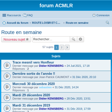
forum ACMLR
Raccourcis
FAQ
Connexion
Accueil du forum
ROUTE LOISIR ET COMPETITIONS
Route en semaine
ec
Route en semaine
her
Nouveau sujet
ch
er
57 sujets
1
2
Sujets
Trace mesnil vers Honfleur
Dernier message par
Didier KENISBERG
«
24 Juil 2021, 17:18
Réponses :
2
Dernière sortie de l'année !!
Dernier message par
Jean-Patrick CAUMONT
«
31 Déc 2020, 20:10
Mercredi 30 décembre 2020
Dernier message par
sebastien
«
31 Déc 2020, 14:24
Réponses :
1
Mardi 29 décembre 2020
Dernier message par
Didier KENISBERG
«
28 Déc 2020, 13:51
Mardi 31 décembre 2019
Dernier message par
Didier KENISBERG
«
31 Déc 2019, 17:59
Réponses :
3