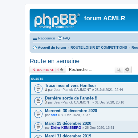
forum ACMLR
Raccourcis
FAQ
Accueil du forum
ROUTE LOISIR ET COMPETITIONS
Rou
Route en semaine
Nouveau sujet
SUJETS
Trace mesnil vers Honfleur
par
Jean-Patrick CAUMONT
» 23 Juil 2021, 22:44
P
i
Dernière sortie de l'année !!
è
par
Jean-Patrick CAUMONT
» 31 Déc 2020, 20:10
c
P
e
i
Mercredi 30 décembre 2020
s
è
par
j
stef
» 30 Déc 2020, 09:37
c
o
e
i
Mardi 29 décembre 2020
s
n
par
j
Didier KENISBERG
» 28 Déc 2020, 13:51
t
o
e
i
Mardi 31 décembre 2019
s