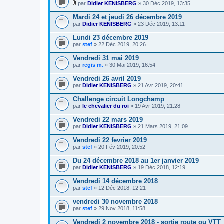
n
par
Didier KENISBERG
» 30 Déc 2019, 13:35
t
P
e
i
Mardi 24 et jeudi 26 décembre 2019
s
è
par
Didier KENISBERG
» 23 Déc 2019, 13:11
c
e
Lundi 23 décembre 2019
s
par
j
stef
» 22 Déc 2019, 20:26
o
i
Vendredi 31 mai 2019
n
par
regis m.
» 30 Mai 2019, 16:54
t
e
Vendredi 26 avril 2019
s
par
Didier KENISBERG
» 21 Avr 2019, 20:41
Challenge circuit Longchamp
par
le chevalier du roi
» 19 Avr 2019, 21:28
Vendredi 22 mars 2019
par
Didier KENISBERG
» 21 Mars 2019, 21:09
Vendredi 22 fevrier 2019
par
stef
» 20 Fév 2019, 20:52
Du 24 décembre 2018 au 1er janvier 2019
par
Didier KENISBERG
» 19 Déc 2018, 12:19
Vendredi 14 décembre 2018
par
stef
» 12 Déc 2018, 12:21
vendredi 30 novembre 2018
par
stef
» 29 Nov 2018, 11:58
Vendredi 2 novembre 2018 - sortie route ou VTT