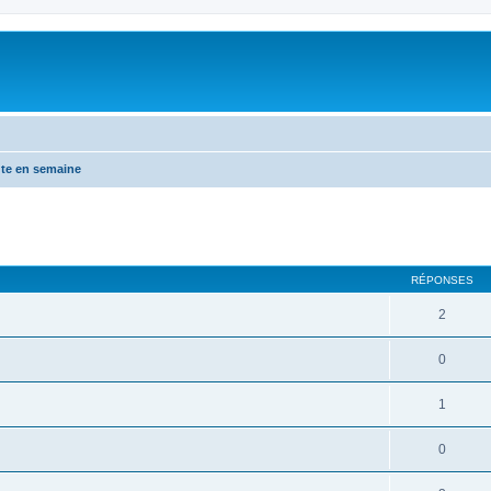
te en semaine
RÉPONSES
2
0
1
0