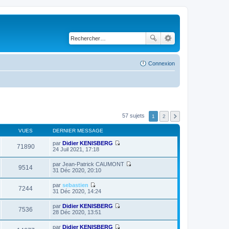
Connexion
57 sujets
1
2
VUES
DERNIER MESSAGE
par
Didier KENISBERG
71890
C
24 Juil 2021, 17:18
o
n
par
Jean-Patrick CAUMONT
s
9514
C
31 Déc 2020, 20:10
u
o
l
n
par
sebastien
t
s
7244
C
31 Déc 2020, 14:24
e
u
o
r
l
n
l
par
Didier KENISBERG
t
s
7536
e
C
28 Déc 2020, 13:51
e
u
d
o
r
l
e
n
l
par
Didier KENISBERG
t
r