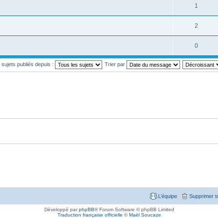
1
2
0
s sujets publiés depuis :
Trier par
L’équipe
Supprimer t
Développé par
phpBB
® Forum Software © phpBB Limited
Traduction française officielle
©
Maël Soucaze