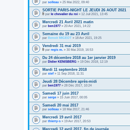
n
par
solleau
» 25 Mai 2022, 09:40
t
e
SORTIE PARIS-NIGHT LE JEUDI 26 AOUT 2021
s
par
le chevalier du roi
» 12 Juil 2021, 13:45
P
i
Mercredi 21 Avril 2021 matin
è
par
ben1977
» 20 Avr 2021, 14:22
c
e
Semaine du 19 au 23 Avril
s
par
j
Benoit MIGEOT
» 18 Avr 2021, 19:25
o
i
Vendredi 31 mai 2019
n
par
regis m.
» 30 Mai 2019, 16:53
t
P
e
i
Du 24 décembre 2018 au 1er janvier 2019
s
è
par
Didier KENISBERG
» 19 Déc 2018, 12:19
c
e
Mardi 11 septembre 2018
s
par
j
stef
» 11 Sep 2018, 11:31
o
i
Jeudi 28 Décembre après-midi
n
par
ben1977
» 28 Déc 2017, 10:24
t
e
Samedi 17 juin 2017
s
par
serge
» 15 Juin 2017, 00:05
Samedi 20 mai 2017
par
solleau
» 18 Mai 2017, 21:46
Mercredi 19 avril 2017
par
thierry-s
» 19 Avr 2017, 20:53
Mercredi 12 avril 2017, fin de journée