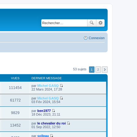
Connexion
53 sujets
1
2
VUES
DERNIER MESSAGE
par
Michel GASQ
111454
C
22 Mars 2024, 17:28
o
n
par
Michel GASQ
s
61772
C
03 Fév 2024, 15:54
u
o
l
n
par
ben1977
t
s
9829
C
18 Déc 2023, 21:11
e
u
o
r
l
n
l
par
le chevalier du roi
t
s
13452
e
C
01 Sep 2022, 12:50
e
u
d
o
r
l
e
n
l
par
solleau
t
r