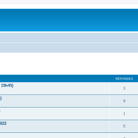
RÉPONSES
 19h45)
3
)
9
3
1
2022
5