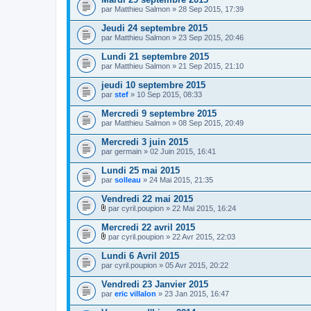
s
par
Matthieu Salmon
» 28 Sep 2015, 17:39
Jeudi 24 septembre 2015
par
Matthieu Salmon
» 23 Sep 2015, 20:46
Lundi 21 septembre 2015
par
Matthieu Salmon
» 21 Sep 2015, 21:10
jeudi 10 septembre 2015
par
stef
» 10 Sep 2015, 08:33
Mercredi 9 septembre 2015
par
Matthieu Salmon
» 08 Sep 2015, 20:49
Mercredi 3 juin 2015
par
germain
» 02 Juin 2015, 16:41
Lundi 25 mai 2015
par
solleau
» 24 Mai 2015, 21:35
Vendredi 22 mai 2015
par
cyril.poupion
» 22 Mai 2015, 16:24
P
i
Mercredi 22 avril 2015
è
par
cyril.poupion
» 22 Avr 2015, 22:03
c
P
e
i
Lundi 6 Avril 2015
s
è
par
j
cyril.poupion
» 05 Avr 2015, 20:22
c
o
e
i
Vendredi 23 Janvier 2015
s
n
par
j
eric villalon
» 23 Jan 2015, 16:47
t
o
e
i