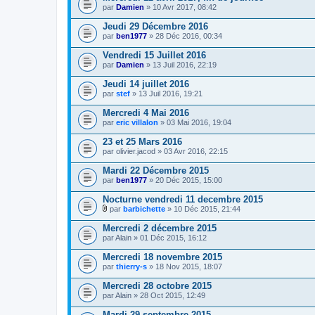
par
Damien
» 10 Avr 2017, 08:42
Jeudi 29 Décembre 2016
par
ben1977
» 28 Déc 2016, 00:34
Vendredi 15 Juillet 2016
par
Damien
» 13 Juil 2016, 22:19
Jeudi 14 juillet 2016
par
stef
» 13 Juil 2016, 19:21
Mercredi 4 Mai 2016
par
eric villalon
» 03 Mai 2016, 19:04
23 et 25 Mars 2016
par
olivier.jacod
» 03 Avr 2016, 22:15
Mardi 22 Décembre 2015
par
ben1977
» 20 Déc 2015, 15:00
Nocturne vendredi 11 decembre 2015
par
barbichette
» 10 Déc 2015, 21:44
P
i
Mercredi 2 décembre 2015
è
par
Alain
» 01 Déc 2015, 16:12
c
e
Mercredi 18 novembre 2015
s
par
j
thierry-s
» 18 Nov 2015, 18:07
o
i
Mercredi 28 octobre 2015
n
par
Alain
» 28 Oct 2015, 12:49
t
e
Mardi 29 septembre 2015