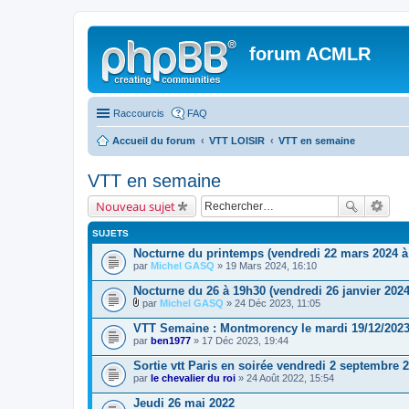
forum ACMLR
Raccourcis
FAQ
Accueil du forum
VTT LOISIR
VTT en semaine
VTT en semaine
Nouveau sujet
SUJETS
Nocturne du printemps (vendredi 22 mars 2024 à
par
Michel GASQ
» 19 Mars 2024, 16:10
Nocturne du 26 à 19h30 (vendredi 26 janvier 2024
par
Michel GASQ
» 24 Déc 2023, 11:05
P
i
VTT Semaine : Montmorency le mardi 19/12/202
è
par
ben1977
» 17 Déc 2023, 19:44
c
e
Sortie vtt Paris en soirée vendredi 2 septembre 
s
par
j
le chevalier du roi
» 24 Août 2022, 15:54
o
i
Jeudi 26 mai 2022