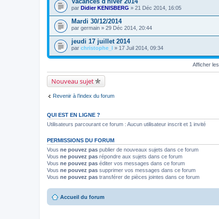
Vacances d'hiver 2014
s
n
par
Didier KENISBERG
» 21 Déc 2014, 16:05
t
e
Mardi 30/12/2014
s
par
germain
» 29 Déc 2014, 20:44
jeudi 17 juillet 2014
par
christophe_l
» 17 Juil 2014, 09:34
Afficher le
Nouveau sujet
Revenir à l’index du forum
QUI EST EN LIGNE ?
Utilisateurs parcourant ce forum : Aucun utilisateur inscrit et 1 invité
PERMISSIONS DU FORUM
Vous
ne pouvez pas
publier de nouveaux sujets dans ce forum
Vous
ne pouvez pas
répondre aux sujets dans ce forum
Vous
ne pouvez pas
éditer vos messages dans ce forum
Vous
ne pouvez pas
supprimer vos messages dans ce forum
Vous
ne pouvez pas
transférer de pièces jointes dans ce forum
Accueil du forum