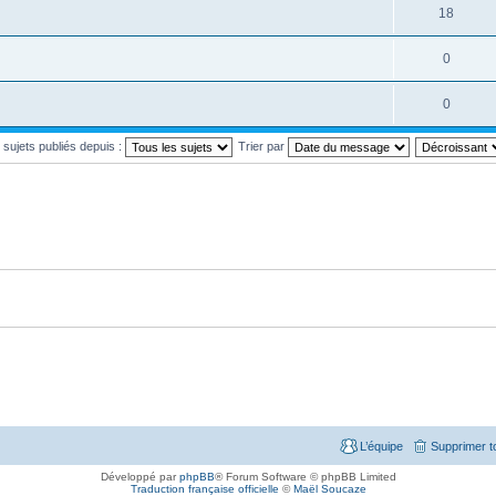
18
0
0
s sujets publiés depuis :
Trier par
L’équipe
Supprimer t
Développé par
phpBB
® Forum Software © phpBB Limited
Traduction française officielle
©
Maël Soucaze