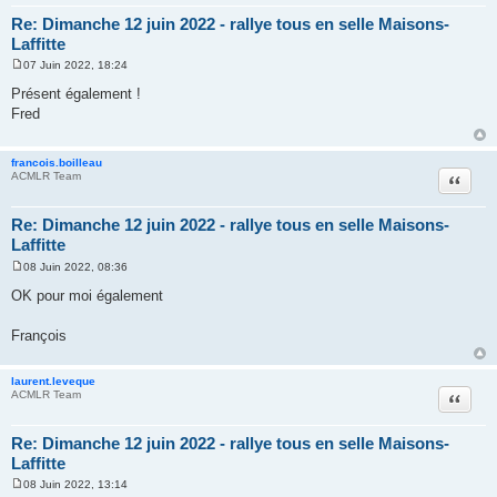
Re: Dimanche 12 juin 2022 - rallye tous en selle Maisons-
Laffitte
07 Juin 2022, 18:24
M
e
Présent également !
s
Fred
s
a
g
e
francois.boilleau
Citer
ACMLR Team
Re: Dimanche 12 juin 2022 - rallye tous en selle Maisons-
Laffitte
08 Juin 2022, 08:36
M
e
OK pour moi également
s
s
a
François
g
e
laurent.leveque
Citer
ACMLR Team
Re: Dimanche 12 juin 2022 - rallye tous en selle Maisons-
Laffitte
08 Juin 2022, 13:14
M