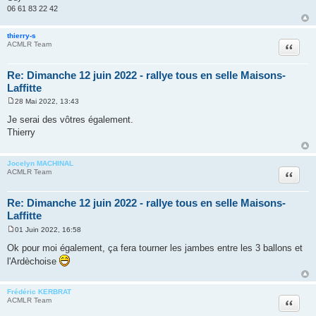
06 61 83 22 42
thierry-s
Citer
ACMLR Team
Re: Dimanche 12 juin 2022 - rallye tous en selle Maisons-
Laffitte
28 Mai 2022, 13:43
M
e
Je serai des vôtres également.
s
Thierry
s
a
g
e
Jocelyn MACHINAL
Citer
ACMLR Team
Re: Dimanche 12 juin 2022 - rallye tous en selle Maisons-
Laffitte
01 Juin 2022, 16:58
M
e
Ok pour moi également, ça fera tourner les jambes entre les 3 ballons et
s
l'Ardèchoise
s
a
g
e
Frédéric KERBRAT
Citer
ACMLR Team