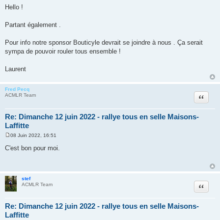
e
Hello !
s
s
a
Partant également .
g
e
Pour info notre sponsor Bouticyle devrait se joindre à nous . Ça serait
sympa de pouvoir rouler tous ensemble !
Laurent
Fred Pecq
Citer
ACMLR Team
Re: Dimanche 12 juin 2022 - rallye tous en selle Maisons-
Laffitte
08 Juin 2022, 16:51
M
e
C'est bon pour moi.
s
s
a
g
e
stef
Citer
ACMLR Team
Re: Dimanche 12 juin 2022 - rallye tous en selle Maisons-
Laffitte