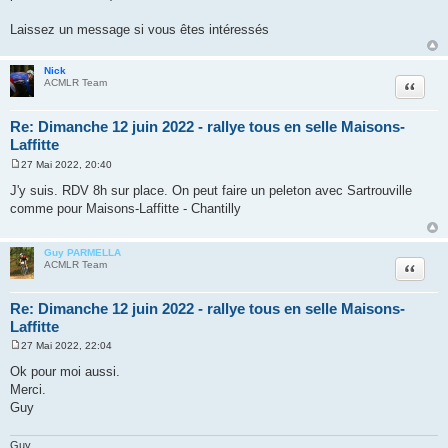
Laissez un message si vous êtes intéressés
Nick
Citer
ACMLR Team
Re: Dimanche 12 juin 2022 - rallye tous en selle Maisons-
Laffitte
27 Mai 2022, 20:40
M
e
J'y suis. RDV 8h sur place. On peut faire un peleton avec Sartrouville
s
comme pour Maisons-Laffitte - Chantilly
s
a
g
e
Guy PARMELLA
Citer
ACMLR Team
Re: Dimanche 12 juin 2022 - rallye tous en selle Maisons-
Laffitte
27 Mai 2022, 22:04
M
e
Ok pour moi aussi.
s
Merci.
s
a
Guy
g
e
Guy