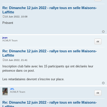
Re: Dimanche 12 juin 2022 - rallye tous en selle Maisons-
Laffitte
10 Juin 2022, 10:08
M
e
Présent
s
s
a
g
e
jean
Citer
ACMLR Team
Re: Dimanche 12 juin 2022 - rallye tous en selle Maisons-
Laffitte
10 Juin 2022, 21:41
M
e
Inscription club faite avec les 15 participants qui ont déclarés leur
s
présence dans ce post.
s
a
g
Les retardataires devront s'inscrire sur place.
e
JFL
Citer
ACMLR Team
Re: Dimanche 12 juin 2022 - rallye tous en selle Maisons-
Laffitte