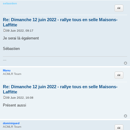
e
sebastien
Citer
Re: Dimanche 12 juin 2022 - rallye tous en selle Maisons-
Laffitte
09 Juin 2022, 09:17
M
e
Je serai là également
s
s
a
Sébastien
g
e
....
Manu
Citer
ACMLR Team
Re: Dimanche 12 juin 2022 - rallye tous en selle Maisons-
Laffitte
09 Juin 2022, 16:08
M
e
Présent aussi
s
s
a
g
e
dominiqued
Citer
ACMLR Team