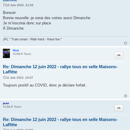
10 Juin 2022, 21:54
M
e
Bonsoir
s
Bonne nouvelle -je serai des votres aussi Dimanche
s
a
Je m’inscrirai donc sur place
g
À Dimanche
e
JFL " Train smart - Ride hard - Have fun "
Nick
Citer
ACMLR Team
Re: Dimanche 12 juin 2022 - rallye tous en selle Maisons-
Laffitte
11 Juin 2022, 10:07
M
e
Toujours positif au COVID, donc je déclare forfait.
s
s
a
g
e
jean
Citer
ACMLR Team
Re: Dimanche 12 juin 2022 - rallye tous en selle Maisons-
Laffitte