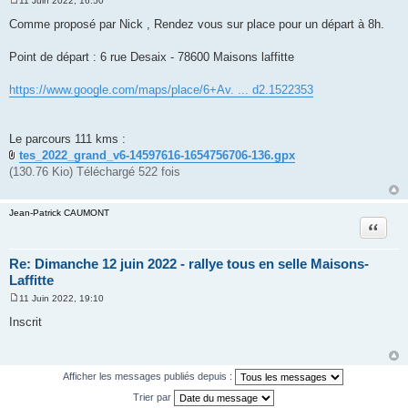
11 Juin 2022, 16:50
M
e
Comme proposé par Nick , Rendez vous sur place pour un départ à 8h.
s
s
a
Point de départ : 6 rue Desaix - 78600 Maisons laffitte
g
e
https://www.google.com/maps/place/6+Av. ... d2.1522353
Le parcours 111 kms :
tes_2022_grand_v6-14597616-1654756706-136.gpx
(130.76 Kio) Téléchargé 522 fois
Jean-Patrick CAUMONT
Citer
Re: Dimanche 12 juin 2022 - rallye tous en selle Maisons-
Laffitte
11 Juin 2022, 19:10
M
e
Inscrit
s
s
a
g
e
Afficher les messages publiés depuis :
Trier par