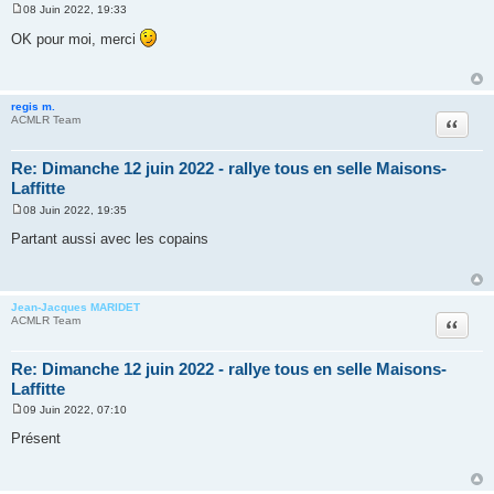
08 Juin 2022, 19:33
M
e
OK pour moi, merci
s
s
a
g
e
regis m.
Citer
ACMLR Team
Re: Dimanche 12 juin 2022 - rallye tous en selle Maisons-
Laffitte
08 Juin 2022, 19:35
M
e
Partant aussi avec les copains
s
s
a
g
e
Jean-Jacques MARIDET
Citer
ACMLR Team
Re: Dimanche 12 juin 2022 - rallye tous en selle Maisons-
Laffitte
09 Juin 2022, 07:10
M
e
Présent
s
s
a
g