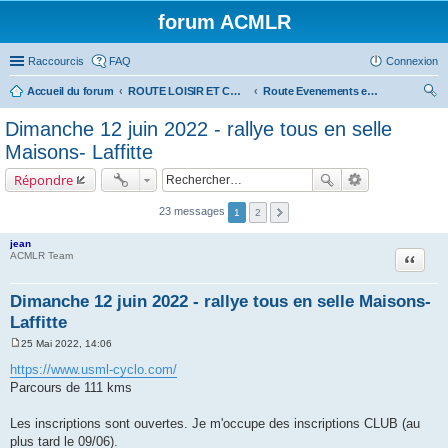
forum ACMLR
Raccourcis
FAQ
Connexion
Accueil du forum
ROUTE LOISIR ET COMPETITIONS
Route Evenements extérieurs
ec
Dimanche 12 juin 2022 - rallye tous en selle
her
Maisons- Laffitte
ch
Répondre
er
23 messages
1
2
jean
Citer
ACMLR Team
Dimanche 12 juin 2022 - rallye tous en selle Maisons-
Laffitte
25 Mai 2022, 14:06
M
e
https://www.usml-cyclo.com/
s
Parcours de 111 kms
s
a
g
Les inscriptions sont ouvertes. Je m'occupe des inscriptions CLUB (au
e
plus tard le 09/06).