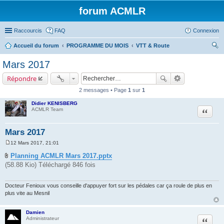
forum ACMLR
Raccourcis
FAQ
Connexion
Accueil du forum
PROGRAMME DU MOIS
VTT & Route
ec
Mars 2017
her
Répondre
ch
2 messages • Page
1
sur
1
er
Didier KENISBERG
Citer
ACMLR Team
Mars 2017
12 Mars 2017, 21:01
M
e
Planning ACMLR Mars 2017.pptx
s
(58.88 Kio) Téléchargé 846 fois
s
a
g
e
Docteur Fenioux vous conseille d'appuyer fort sur les pédales car ça roule de plus en
plus vite au Mesnil
Damien
Citer
Administrateur