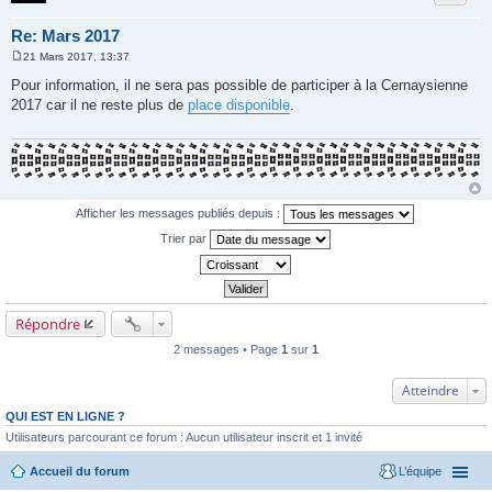
Re: Mars 2017
21 Mars 2017, 13:37
M
e
Pour information, il ne sera pas possible de participer à la Cernaysienne
s
2017 car il ne reste plus de
place disponible
.
s
a
g
e
Afficher les messages publiés depuis :
Trier par
Répondre
2 messages • Page
1
sur
1
Atteindre
QUI EST EN LIGNE ?
Utilisateurs parcourant ce forum : Aucun utilisateur inscrit et 1 invité
Accueil du forum
L’équipe