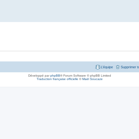
L’équipe
Supprimer t
Développé par
phpBB
® Forum Software © phpBB Limited
Traduction française officielle
©
Maël Soucaze