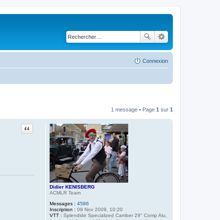
Connexion
1 message • Page
1
sur
1
Citer
Didier KENISBERG
ACMLR Team
Messages :
4586
Inscription :
09 Nov 2009, 10:20
VTT :
Splendide Specialized Camber 29" Comp Alu,