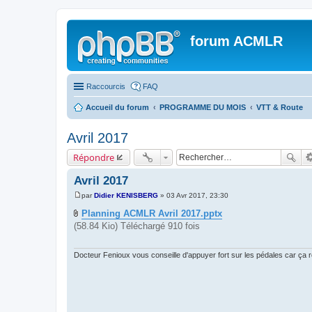
forum ACMLR
Raccourcis
FAQ
Accueil du forum
PROGRAMME DU MOIS
VTT & Route
Avril 2017
Répondre
Avril 2017
par
Didier KENISBERG
»
03 Avr 2017, 23:30
M
e
Planning ACMLR Avril 2017.pptx
s
(58.84 Kio) Téléchargé 910 fois
s
a
g
e
Docteur Fenioux vous conseille d'appuyer fort sur les pédales car ça r