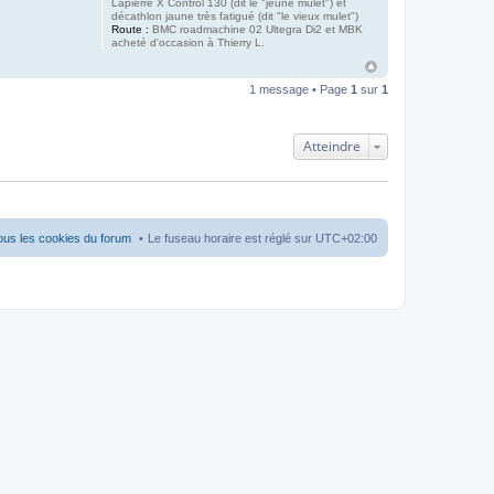
Lapierre X Control 130 (dit le "jeune mulet") et
décathlon jaune très fatigué (dit "le vieux mulet")
Route :
BMC roadmachine 02 Ultegra Di2 et MBK
acheté d'occasion à Thierry L.
1 message • Page
1
sur
1
Atteindre
ous les cookies du forum
Le fuseau horaire est réglé sur
UTC+02:00