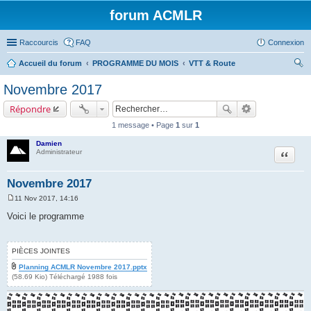
forum ACMLR
Raccourcis
FAQ
Connexion
Accueil du forum
PROGRAMME DU MOIS
VTT & Route
ec
Novembre 2017
her
Répondre
ch
1 message • Page
1
sur
1
er
Damien
Citer
Administrateur
Novembre 2017
11 Nov 2017, 14:16
M
e
Voici le programme
s
s
a
g
PIÈCES JOINTES
e
Planning ACMLR Novembre 2017.pptx
(58.69 Kio) Téléchargé 1988 fois