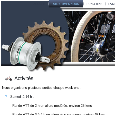
ACCUEIL
QUI SOMMES NOUS?
RUN & BIKE
LA M
Activités
Nous organisons plusieurs sorties chaque week-end :
Samedi à 14 h :
Rando VTT de 2 h en allure modérée, environ 25 kms
Rando VTT de 3 à 4 h en allure plus soutenue, environ 45 kms